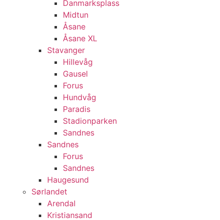
Danmarksplass
Midtun
Åsane
Åsane XL
Stavanger
Hillevåg
Gausel
Forus
Hundvåg
Paradis
Stadionparken
Sandnes
Sandnes
Forus
Sandnes
Haugesund
Sørlandet
Arendal
Kristiansand