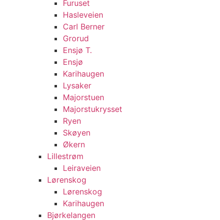
Furuset
Hasleveien
Carl Berner
Grorud
Ensjø T.
Ensjø
Karihaugen
Lysaker
Majorstuen
Majorstukrysset
Ryen
Skøyen
Økern
Lillestrøm
Leiraveien
Lørenskog
Lørenskog
Karihaugen
Bjørkelangen