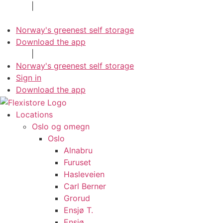
Skip
Private
|
Company
to
content
Norway's greenest self storage
Download the app
Private
|
Company
Norway's greenest self storage
Sign in
Download the app
Locations
Oslo og omegn
Oslo
Alnabru
Furuset
Hasleveien
Carl Berner
Grorud
Ensjø T.
Ensjø