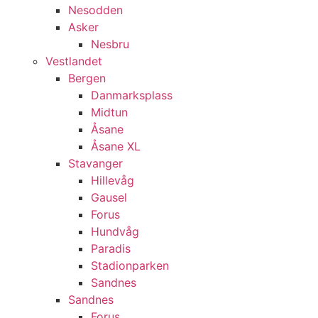
Nesodden
Asker
Nesbru
Vestlandet
Bergen
Danmarksplass
Midtun
Åsane
Åsane XL
Stavanger
Hillevåg
Gausel
Forus
Hundvåg
Paradis
Stadionparken
Sandnes
Sandnes
Forus