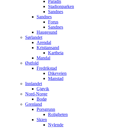
Paradis
Stadionparken
Sandnes
Sandnes
Forus
Sandnes
Haugesund
Sørlandet
Arendal
Kristiansand
Kartheia
Mandal
Østfold
Fredrikstad
Dikeveien
Manstad
Innlandet
Gjøvik
Nord-Norge
Bodø
Grenland
Porsgrunn
Roligheten
Skien
Nylende