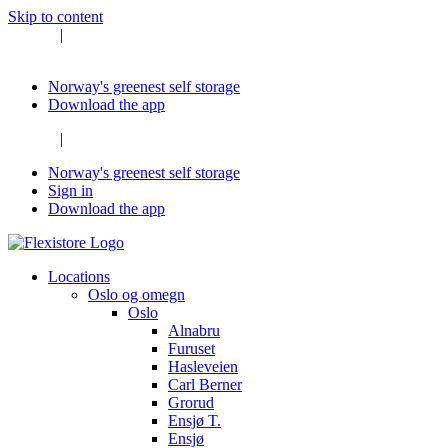
Skip to content
Private
|
Company
Norway's greenest self storage
Download the app
Private
|
Company
Norway's greenest self storage
Sign in
Download the app
Locations
Oslo og omegn
Oslo
Alnabru
Furuset
Hasleveien
Carl Berner
Grorud
Ensjø T.
Ensjø