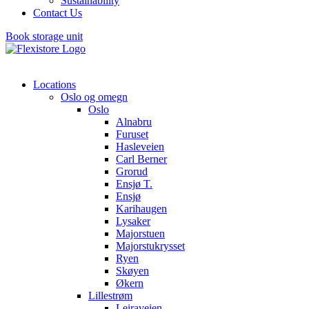
Sustainability
Contact Us
Book storage unit
Locations
Oslo og omegn
Oslo
Alnabru
Furuset
Hasleveien
Carl Berner
Grorud
Ensjø T.
Ensjø
Karihaugen
Lysaker
Majorstuen
Majorstukrysset
Ryen
Skøyen
Økern
Lillestrøm
Leiraveien