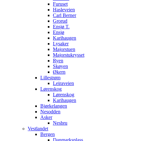
Furuset
Hasleveien
Carl Berner
Grorud
Ensjø T.
Ensjø
Karihaugen
Lysaker
Majorstuen
Majorstukrysset
Ryen
Skøyen
Økern
Lillestrøm
Leiraveien
Lørenskog
Lørenskog
Karihaugen
Bjørkelangen
Nesodden
Asker
Nesbru
Vestlandet
Bergen
Danmarksplass