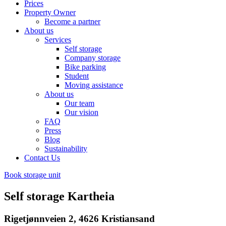
Prices
Property Owner
Become a partner
About us
Services
Self storage
Company storage
Bike parking
Student
Moving assistance
About us
Our team
Our vision
FAQ
Press
Blog
Sustainability
Contact Us
Book storage unit
Self storage Kartheia
Rigetjønnveien 2, 4626 Kristiansand