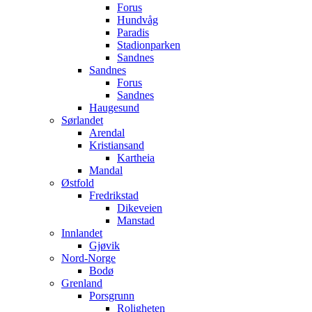
Forus
Hundvåg
Paradis
Stadionparken
Sandnes
Sandnes
Forus
Sandnes
Haugesund
Sørlandet
Arendal
Kristiansand
Kartheia
Mandal
Østfold
Fredrikstad
Dikeveien
Manstad
Innlandet
Gjøvik
Nord-Norge
Bodø
Grenland
Porsgrunn
Roligheten