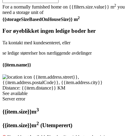
2
For a normally furnished home on
{{filters.size.value}} m
you
need a storage unit of
2
{{storageSizeBasedOnHouseSize}} m
For øyeblikket ingen ledige boder her
Ta kontakt med kundesenteret, eller
se ledige størrelser hos nærliggende avdelinger
{{item.name}}
{{item.address.street}},
{{item.address.postalCode}}, {{item.address.city}}
Distance:
{{item.distance}} KM
See available
Server error
3
{{item.size}}m
2
{{item.size}}m
(Utemperert)