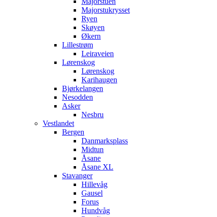
Majorstuen
Majorstukrysset
Ryen
Skøyen
Økern
Lillestrøm
Leiraveien
Lørenskog
Lørenskog
Karihaugen
Bjørkelangen
Nesodden
Asker
Nesbru
Vestlandet
Bergen
Danmarksplass
Midtun
Åsane
Åsane XL
Stavanger
Hillevåg
Gausel
Forus
Hundvåg