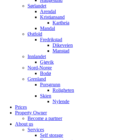
Haugesund
Sørlandet
Arendal
Kristiansand
Kartheia
Mandal
Østfold
Fredrikstad
Dikeveien
Manstad
Innlandet
Gjøvik
Nord-Norge
Bodø
Grenland
Porsgrunn
Roligheten
Skien
Nylende
Prices
Property Owner
Become a partner
About us
Services
Self storage