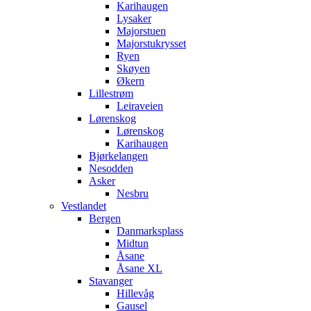
Karihaugen
Lysaker
Majorstuen
Majorstukrysset
Ryen
Skøyen
Økern
Lillestrøm
Leiraveien
Lørenskog
Lørenskog
Karihaugen
Bjørkelangen
Nesodden
Asker
Nesbru
Vestlandet
Bergen
Danmarksplass
Midtun
Åsane
Åsane XL
Stavanger
Hillevåg
Gausel