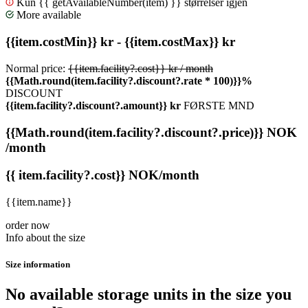
Kun {{ getAvailableNumber(item) }} størrelser igjen
More available
{{item.costMin}} kr - {{item.costMax}} kr
Normal price:
{{item.facility?.cost}}
kr / month
{{Math.round(item.facility?.discount?.rate * 100)}}%
DISCOUNT
{{item.facility?.discount?.amount}} kr
FØRSTE MND
{{Math.round(item.facility?.discount?.price)}} NOK
/month
{{ item.facility?.cost}} NOK/month
{{item.name}}
order now
Info about the size
Size information
No available storage units in the size you