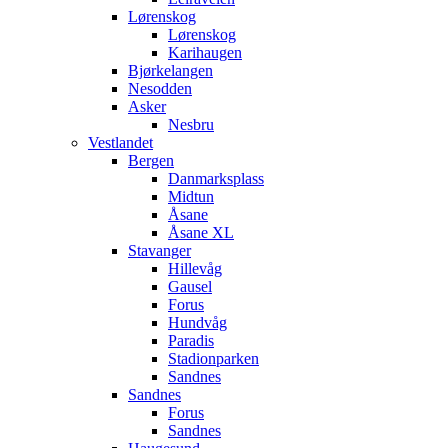
Lørenskog
Lørenskog
Karihaugen
Bjørkelangen
Nesodden
Asker
Nesbru
Vestlandet
Bergen
Danmarksplass
Midtun
Åsane
Åsane XL
Stavanger
Hillevåg
Gausel
Forus
Hundvåg
Paradis
Stadionparken
Sandnes
Sandnes
Forus
Sandnes