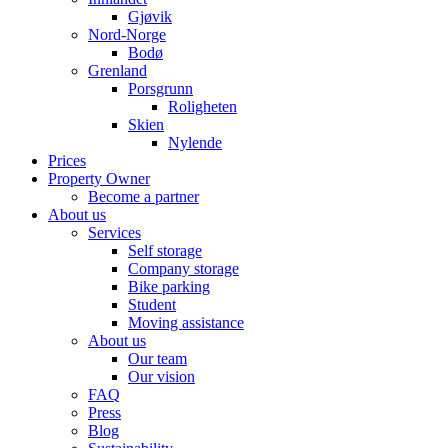
Gjøvik
Nord-Norge
Bodø
Grenland
Porsgrunn
Roligheten
Skien
Nylende
Prices
Property Owner
Become a partner
About us
Services
Self storage
Company storage
Bike parking
Student
Moving assistance
About us
Our team
Our vision
FAQ
Press
Blog