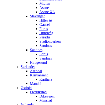
Midtun
Åsane
Åsane XL
Stavanger
Hillevåg
Gausel
Forus
Hundvåg
Paradis
Stadionparken
Sandnes
Sandnes
Forus
Sandnes
Haugesund
Sørlandet
Arendal
Kristiansand
Kartheia
Mandal
Østfold
Fredrikstad
Dikeveien
Manstad
Innlandet