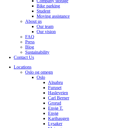
Company storage
Bike parking
Student
Moving assistance
About us
Our team
Our vision
FAQ
Press
Blog
Sustainability
Contact Us
Locations
Oslo og omegn
Oslo
Alnabru
Furuset
Hasleveien
Carl Berner
Grorud
Ensjø T.
Ensjø
Karihaugen
Lysaker