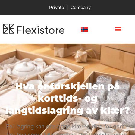
Private
|
Company
Hva er forskjellen på
korttids- og
langtidslagring av klær?
Feil lagring kan ødelegge klærne dine for godt –
lær hva som skiller korttids- fra langtidslagring.