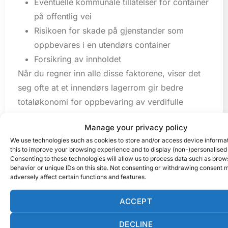
Eventuelle kommunale tillatelser for container
på offentlig vei
Risikoen for skade på gjenstander som
oppbevares i en utendørs container
Forsikring av innholdet
Når du regner inn alle disse faktorene, viser det
seg ofte at et innendørs lagerrom gir bedre
totaløkonomi for oppbevaring av verdifulle
eiendeler under en renovering.
Manage your privacy policy
Hva bør du tenke på når
We use technologies such as cookies to store and/or access device informa
this to improve your browsing experience and to display (non-)personalised
du velger
Consenting to these technologies will allow us to process data such as brow
behavior or unique IDs on this site. Not consenting or withdrawing consent 
oppbevaringsløsning
adversely affect certain functions and features.
under renovering?
ACCEPT
DECLINE
Når du velger oppbevaringsløsning under