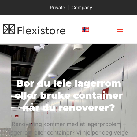
Private
|
Company
Bør du leie lagerrom
eller bruke container
når du renoverer?
Renovering kommer med et lagerproblem –
lagerrom eller container? Vi hjelper deg velge