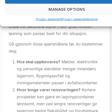
renovering, bør du vurdere hva du skal
MANAGE OPTIONS
oppbevare, hvor lenge renoveringen varer, og
hvilken tilgang du trenger til tingene underveis.
Privacy statement
Privacy statement
Imprint
Disse tre faktorene styrer i stor grad hvilken
løsning som passer best for din situasjon.
Gå gjennom disse spørsmålene før du bestemmer
deg:
Hva skal oppbevares?
Møbler, elektronikk
og personlige eiendeler trenger innendørs
lagerrom. Bygningsavfall og
rivningsmaterialer passer i avfallscontainer.
Hvor lenge varer renoveringen?
Kortere
prosjekter kan gjøre en lagringscontainer
lønnsomt, men ved lengre renoveringer gir
lagerrom bedre fleksibilitet og forutsigbare