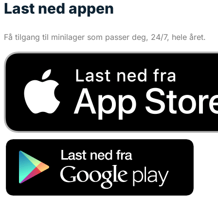
Last ned appen
Få tilgang til minilager som passer deg, 24/7, hele året.