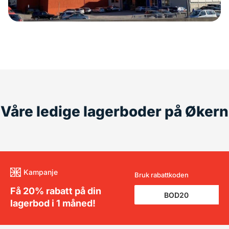
Våre ledige lagerboder på Økern
Kampanje
Bruk rabattkoden
Få 20% rabatt på din
lagerbod i 1 måned!