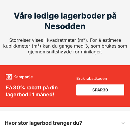
Våre ledige lagerboder på
Nesodden
Størrelser vises i kvadratmeter (m²). For å estimere
kubikkmeter (m³) kan du gange med 3, som brukes som
gjennomsnittshøyde for minilager.
Kampanje
Bruk rabattkoden
Få 30% rabatt på din
lagerbod i 1 måned!
Hvor stor lagerbod trenger du?