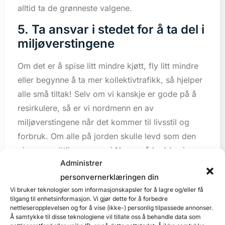
alltid ta de grønneste valgene.
5. Ta ansvar i stedet for å ta del i
miljøverstingene
Om det er å spise litt mindre kjøtt, fly litt mindre
eller begynne å ta mer kollektivtrafikk, så hjelper
alle små tiltak! Selv om vi kanskje er gode på å
resirkulere, så er vi nordmenn en av
miljøverstingene når det kommer til livsstil og
forbruk. Om alle på jorden skulle levd som den
gjennomsnittlige person i Norge så hadde vi
Administrer
trengt mer enn 3 jordkloder!
personvernerklæringen din
2020 kan derfor være året vi kollektivt tar ansvar
Vi bruker teknologier som informasjonskapsler for å lagre og/eller få
for hvordan vi lever. Dette betyr å ha et mer
tilgang til enhetsinformasjon. Vi gjør dette for å forbedre
nettleseropplevelsen og for å vise (ikke-) personlig tilpassede annonser.
bevisst forhold til hvor mye strøm vi bruker, hvor
Å samtykke til disse teknologiene vil tillate oss å behandle data som