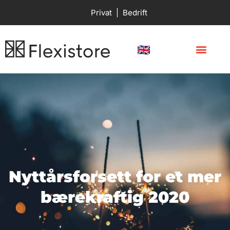
Privat
|
Bedrift
Nyttårsforsett for et mer
bærekraftig 2020