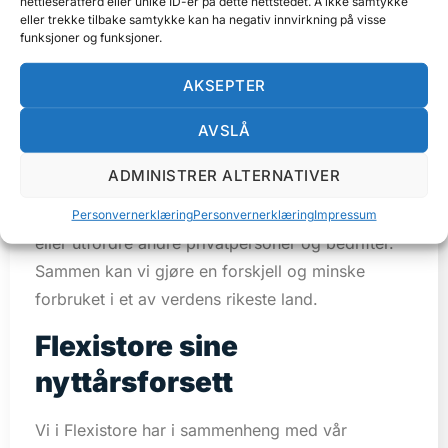
nettleseratferd eller unike ID-er på dette nettstedet. Å ikke samtykke
mye vi flyr og hvor mye kjøtt vi spiser. Vi kan bli
eller trekke tilbake samtykke kan ha negativ innvirkning på visse
mer bevisst på hvilke råvarer og produkter vi
funksjoner og funksjoner.
kjøper, og hvordan de eventuelt har blitt
AKSEPTER
transportert over hav og kontinenter.
AVSLÅ
En enkel måte å måle ditt eget forbruk på er
gjennom nettstedet
Ducky
. Her kan du måle ditt
ADMINISTRER ALTERNATIVER
eget CO2 fotavtrykk, og du kan påvirke andre
rundt deg ved å få hele jobben til å melde seg på
Personvernerklæring
Personvernerklæring
Impressum
eller utfordre andre privatpersoner og bedrifter.
Sammen kan vi gjøre en forskjell og minske
forbruket i et av verdens rikeste land.
Flexistore sine
nyttårsforsett
Vi i Flexistore har i sammenheng med vår