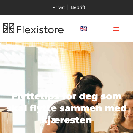
Privat
|
Bedrift
Flyttetips for deg som
skal flytte sammen med
kjæresten