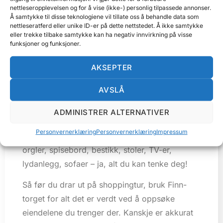
gjenbruke eiendeler sparer deg for mye
nettleseropplevelsen og for å vise (ikke-) personlig tilpassede annonser.
pengebruk, og det sparer miljøet for
Å samtykke til disse teknologiene vil tillate oss å behandle data som
nettleseratferd eller unike ID-er på dette nettstedet. Å ikke samtykke
unødvendig utslipp.
eller trekke tilbake samtykke kan ha negativ innvirkning på visse
funksjoner og funksjoner.
Bruk Finn-torget for alt
AKSEPTER
det er verdt
AVSLÅ
Du vil bli overrasket over hvor mange flotte
ADMINISTRER ALTERNATIVER
ting du kan få helt gratis hvis du bare sjekker
Personvernerklæring
Personvernerklæring
Impressum
torget
på Finn.no. Der finner du senger, piano-
orgler, spisebord, bestikk, stoler, TV-er,
lydanlegg, sofaer – ja, alt du kan tenke deg!
Så før du drar ut på shoppingtur, bruk Finn-
torget for alt det er verdt ved å oppsøke
eiendelene du trenger der. Kanskje er akkurat