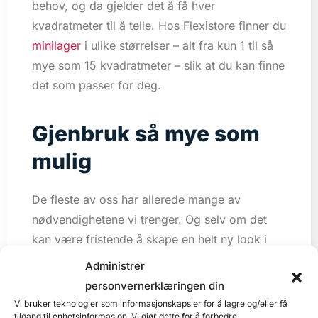
behov, og da gjelder det å få hver
kvadratmeter til å telle. Hos Flexistore finner du
minilager
i ulike størrelser – alt fra kun 1 til så
mye som 15 kvadratmeter – slik at du kan finne
det som passer for deg.
Gjenbruk så mye som
mulig
De fleste av oss har allerede mange av
nødvendighetene vi trenger. Og selv om det
kan være fristende å skape en helt ny look i
det nye hjemmet når du skal flytte sammen
Administrer
med kjæresten, er det lurt å spørre, “Har vi
personvernerklæringen din
egentlig behov for å kjøpe så mye nytt?” Å
Vi bruker teknologier som informasjonskapsler for å lagre og/eller få
tilgang til enhetsinformasjon. Vi gjør dette for å forbedre